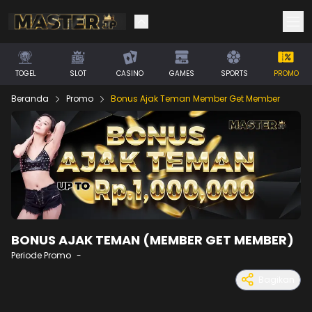
TOGEL
SLOT
CASINO
GAMES
SPORTS
PROMO
Beranda
Promo
Bonus Ajak Teman Member Get Member
BONUS AJAK TEMAN (MEMBER GET MEMBER)
Periode Promo
-
Bagikan