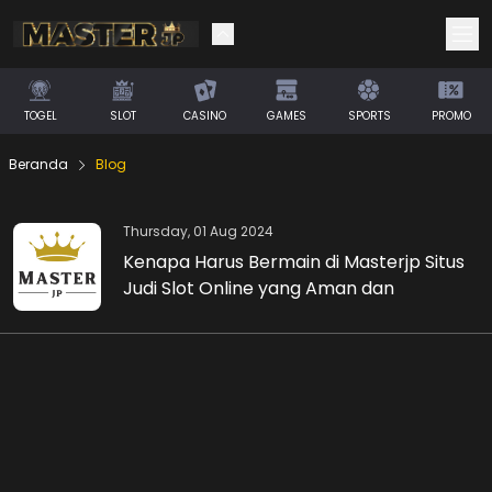
TOGEL
SLOT
CASINO
GAMES
SPORTS
PROMO
Beranda
Blog
Thursday, 01 Aug 2024
Kenapa Harus Bermain di Masterjp Situs
Judi Slot Online yang Aman dan
Terpercaya?