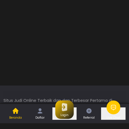
Situs Judi Online Terbaik dan dan Terbesar Pertama di
Indonesia. Sebagai situs judi terbaik yang hadir di Indonesia,
kami menyediakan berbagai game judi bola Online, judi
Login
Beranda
Daftar
Referral
Live Chat
Casino dan Slot Online dari berbagai provider judi berskala
Selengkapnya
internasional, seperti SBOBET, CQ9, Habanero dan masih