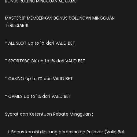
BONUS ROLLING MINGGUAN ALL GAME
MASTERJP MEMBERIKAN BONUS ROLLINGAN MINGGUAN
TERBESAR!!!
* ALL SLOT up to 1% dari VALID BET
* SPORTSBOOK up to 1% dari VALID BET
* CASINO up to 1% dari VALID BET
* GAMES up to 1% dari VALID BET
Syarat dan Ketentuan Rebate Mingguan :
Bonus komisi dihitung berdasarkan Rollover (Valid Bet