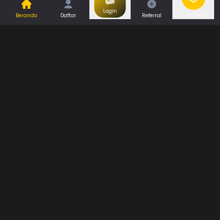
Casino
Games
Login
Beranda
Daftar
Referral
Live Chat
Sports
Promo
Bantuan & Panduan
Tentang Kami
Syarat dan Ketentuan
Kebijakan Privasi
Pusat Bantuan
Hubungi Kami
F.A.Q
Referral
Blog
Download APP
Hubungi Kami