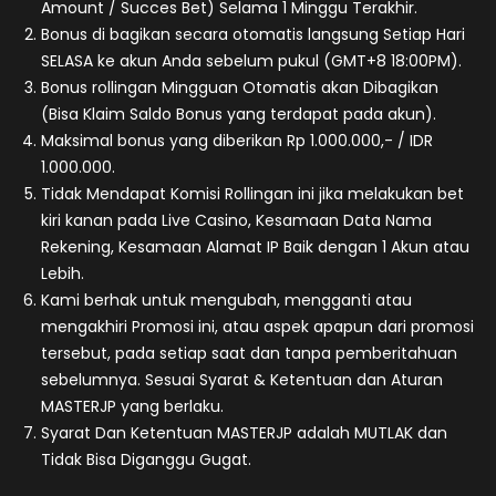
Amount / Succes Bet) Selama 1 Minggu Terakhir.
Bonus di bagikan secara otomatis langsung Setiap Hari
SELASA ke akun Anda sebelum pukul (GMT+8 18:00PM).
Bonus rollingan Mingguan Otomatis akan Dibagikan
(Bisa Klaim Saldo Bonus yang terdapat pada akun).
Maksimal bonus yang diberikan Rp 1.000.000,- / IDR
1.000.000.
Tidak Mendapat Komisi Rollingan ini jika melakukan bet
kiri kanan pada Live Casino, Kesamaan Data Nama
Rekening, Kesamaan Alamat IP Baik dengan 1 Akun atau
Lebih.
Kami berhak untuk mengubah, mengganti atau
mengakhiri Promosi ini, atau aspek apapun dari promosi
tersebut, pada setiap saat dan tanpa pemberitahuan
sebelumnya. Sesuai Syarat & Ketentuan dan Aturan
MASTERJP yang berlaku.
Syarat Dan Ketentuan MASTERJP adalah MUTLAK dan
Tidak Bisa Diganggu Gugat.