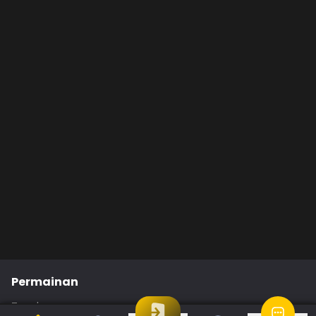
Permainan
Togel
Slot