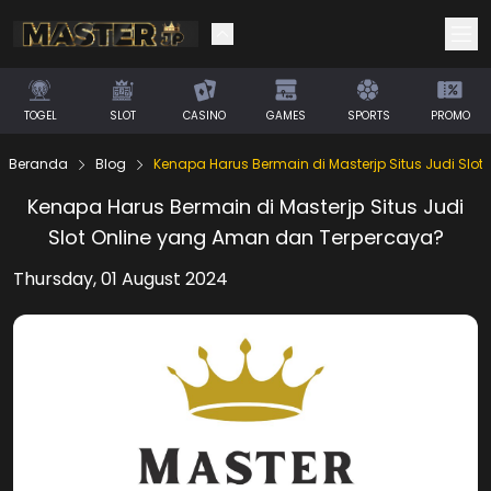
TOGEL
SLOT
CASINO
GAMES
SPORTS
PROMO
Beranda
Blog
Kenapa Harus Bermain di Masterjp Situs Judi Slo
Kenapa Harus Bermain di Masterjp Situs Judi
Slot Online yang Aman dan Terpercaya?
Thursday, 01 August 2024