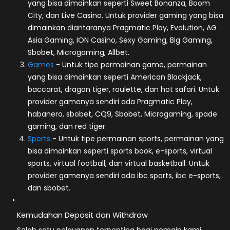
yang bisa dimainkan seperti Sweet Bonanza, Boom
City, dan Live Casino. Untuk provider gaming yang bisa
dimainkan diantaranya Pragmatic Play, Evolution, AG
Asia Gaming, ION Casino, Sexy Gaming, Big Gaming,
Sbobet, Microgaming, Allbet.
Games
- Untuk tipe permainan game, permainan
yang bisa dimainkan seperti American Blackjack,
baccarat, dragon tiger, roulette, dan hot safari. Untuk
provider gamenya sendiri ada Pragmatic Play,
habanero, sbobet, CQ9, Sbobet, Microgaming, spade
gaming, dan red tiger.
Sports
- Untuk tipe permainan sports, permainan yang
bisa dimainkan seperti sports book, e-sports, virtual
sports, virtual football, dan virtual basketball. Untuk
provider gamenya sendiri ada ibc sports, ibc e-sports,
dan sbobet.
Kemudahan Deposit dan Withdraw
Salah satu pelayanan terpenting bagi pemain kami