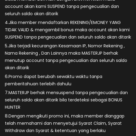
account akan kami SUSPEND tanpa pengecualian dan
seluruh saldo akan ditarik
4.Jika member mendaftarkan
REKENING/EMONEY YANG
TIDAK VALID
& mengambil bonus maka account akan kami
SUSPEND tanpa pengecualian dan seluruh saldo akan ditarik
5.Jika terjadi kecurangan Kesamaan IP, Nomor Rekening ,
Nama Rekening , Dan Lainnya maka
MASTERJP
berhak
menutup account tanpa pengecualian dan seluruh saldo
akan ditarik
6.Promo dapat berubah sewaktu waktu tanpa
pemberitahuan terlebih dahulu
7.
MASTERJP
berhak mensuspend tanpa pengecualian dan
seluruh saldo akan ditarik bila terdeteksi sebagai
BONUS
HUNTER
8.Dengan mengikuti promo ini, maka member dianggap
telah memahami dan menyetujui
Syarat Claim, Syarat
Withdraw dan Syarat & ketentuan yang berlaku