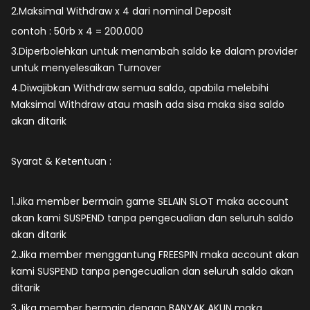
2.
Maksimal Withdraw x 4
dari nominal Deposit
contoh : 50rb x 4 = 200.000
3.Diperbolehkan untuk menambah saldo ke dalam provider
untuk menyelesaikan
Turnover
4.Diwajibkan Withdraw semua saldo, apabila melebihi
Maksimal Withdraw atau masih ada sisa maka sisa saldo
akan ditarik
Syarat & Ketentuan :
1.Jika member bermain game
SELAIN SLOT
maka account
akan kami SUSPEND tanpa pengecualian dan seluruh saldo
akan ditarik
2.Jika member menggantung
FREESPIN
maka account akan
kami SUSPEND tanpa pengecualian dan seluruh saldo akan
ditarik
3.Jika member bermain dengan
BANYAK AKUN
maka