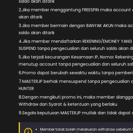
saldo akan ditarik
2.Jika member menggantung
FREESPIN
maka account a
akan ditarik
3.Jika member bermain dengan
BANYAK AKUN
maka acc
saldo akan ditarik
4.Jika member mendaftarkan
REKENING/EMONEY YANG 
SUSPEND tanpa pengecualian dan seluruh saldo akan di
5.Jika terjadi kecurangan Kesamaan IP, Nomor Rekeni
menutup account tanpa pengecualian dan seluruh sald
6.Promo dapat berubah sewaktu waktu tanpa pemberit
7.
MASTERJP
berhak mensuspend tanpa pengecualian dan 
HUNTER
8.Dengan mengikuti promo ini, maka member diangg
Withdraw dan Syarat & ketentuan yang berlaku
9.Segala keputusan
MASTERJP
mutlak dan tidak dapat
Member tidak boleh melakukan withdraw sebelum 